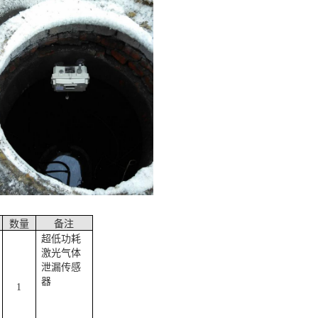
数量
备注
超低功耗
激光气体
泄漏传感
器
1