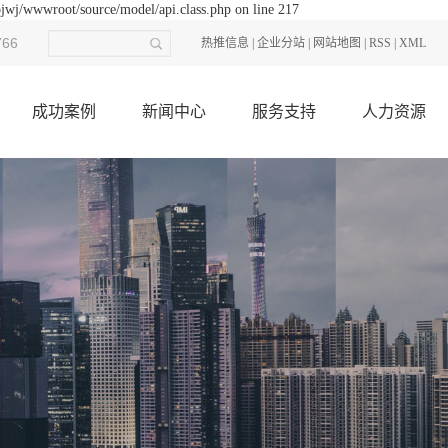
ojwj/wwwroot/source/model/api.class.php on line 217
766
热推信息
|
企业分站
|
网站地图
|
RSS
|
XML
成功案例
新闻中心
服务支持
人力资源