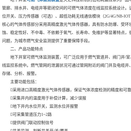
管廊、排水井、电缆井等密闭空间的可燃气体浓度在线监控系统设计。
位开关、压力传感器（可选）、超低功耗无线通信模块（2G/4G/NB-
核心的气体传感部分采用高精度激光气体传感器，具有防水防爆、受环
蚀、稳定性好、不中毒、不依赖于氧气、长寿命、免维护等显著特点，
问题，为城市燃气安全监测提供了重要保障手段。
二、产品功能特点
地下井室可燃气体监测装置，可广泛应用于燃气管道井、阀门井/
线监控系统中。燃气管网的泄漏状况可通过管网附近的阀门井及电缆井
存储、分析、报警。
主要功能包括：
采用进口高精度激光气体传感器，保证气体浓度检测的精度和可
采集井内的温度用于补偿计算，减少误报
地下井内水位开关，监测水位并报警
可采集管道压力1~2路
提供阀门联动控制信号
井盖监测，判断井盖开/关/覆盖