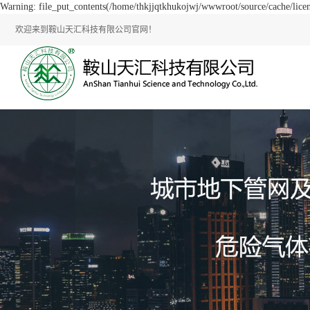
Warning: file_put_contents(/home/thkjjqtkhukojwj/wwwroot/source/cache/licen
欢迎来到鞍山天汇科技有限公司官网！