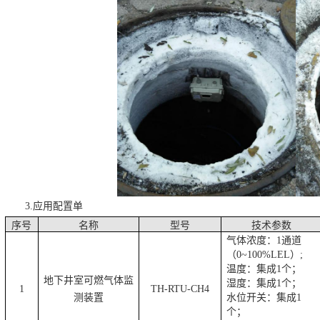
3.应用配置单
序号
名称
型号
技术参数
气体浓度：
1
通道
（
0~100%LEL
）
;
温度：集成
1
个；
地下井室可燃气体监
湿度：集成
1
个；
1
TH-RTU-CH4
测装置
水位开关：集成
1
个；