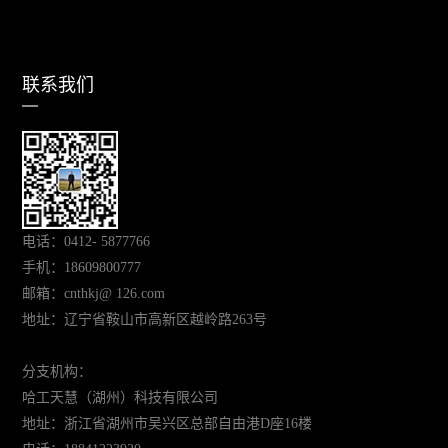
联系我们
电话：0412- 5877766
手机：18609800777
邮箱：cnthkj@ 126.com
地址：辽宁省鞍山市高新区越岭路263号
分支机构：
哈工天慧（
湖州
）科技有限公司
地址：浙江省湖州市吴兴区总部自由港D座16楼