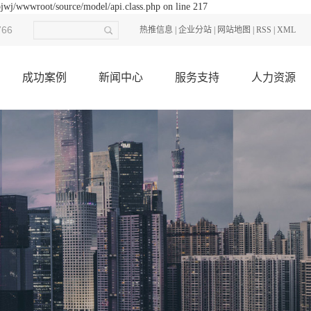
ojwj/wwwroot/source/model/api.class.php on line 217
766
热推信息
|
企业分站
|
网站地图
|
RSS
|
XML
成功案例
新闻中心
服务支持
人力资源