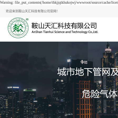
Warning: file_put_contents(/home/thkjjqtkhukojwj/wwwroot/source/cache/licen
欢迎来到鞍山天汇科技有限公司官网！