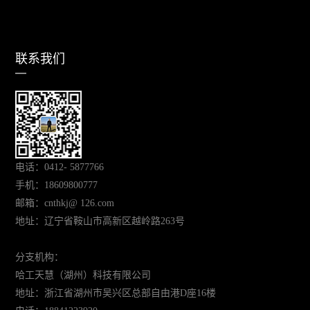
联系我们
电话：0412- 5877766
手机：18609800777
邮箱：cnthkj@ 126.com
地址：辽宁省鞍山市高新区越岭路263号
分支机构：
哈工天慧（
湖州
）科技有限公司
地址：浙江省湖州市吴兴区总部自由港D座16楼