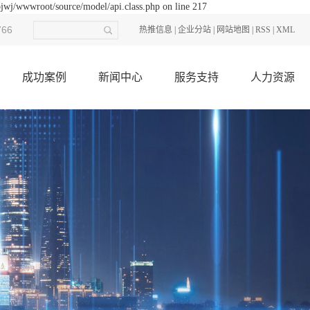
ojwj/wwwroot/source/model/api.class.php on line 217
766
热推信息
|
企业分站
|
网站地图
|
RSS
|
XML
成功案例
新闻中心
服务支持
人力资源