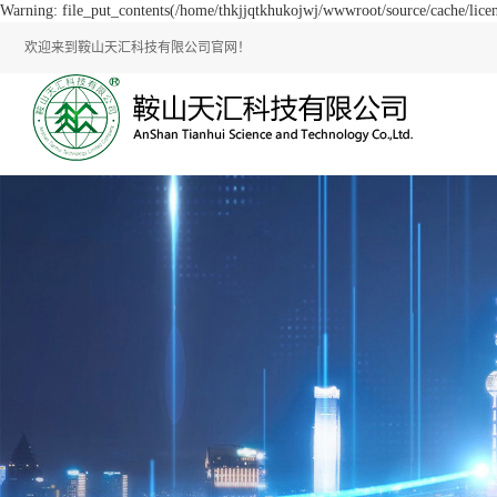
Warning: file_put_contents(/home/thkjjqtkhukojwj/wwwroot/source/cache/licen
欢迎来到鞍山天汇科技有限公司官网！