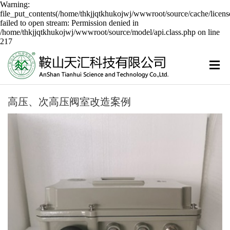
Warning:
file_put_contents(/home/thkjjqtkhukojwj/wwwroot/source/cache/licens
failed to open stream: Permission denied in
/home/thkjjqtkhukojwj/wwwroot/source/model/api.class.php on line
217
高压、次高压阀室改造案例