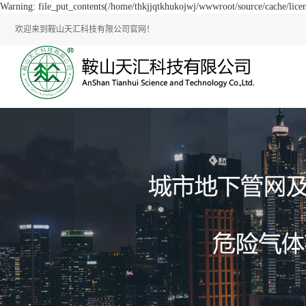
Warning: file_put_contents(/home/thkjjqtkhukojwj/wwwroot/source/cache/licen
欢迎来到鞍山天汇科技有限公司官网！