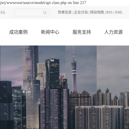
ojwj/wwwroot/source/model/api.class.php on line 217
766
热推信息
|
企业分站
|
网站地图
|
RSS
|
XML
成功案例
新闻中心
服务支持
人力资源